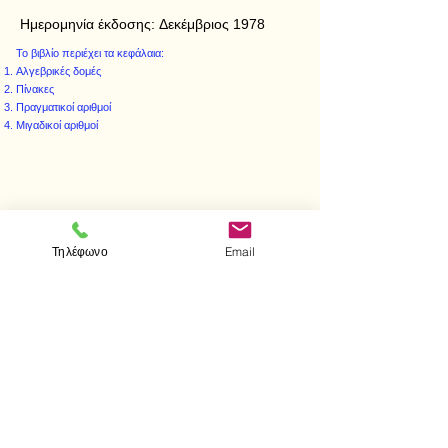
Ημερομηνία έκδοσης:
Δεκέμβριος 1978
Το βιβλίο περιέχει τα κεφάλαια:
Αλγεβρικές δομές
Πίνακες
Πραγματικοί αριθμοί
Μιγαδικοί αριθμοί
< Προηγούμενο
Επόμενο >
Τηλέφωνο
Email
Visit us
Store
Messolonghiou 1
106 81 Athens
tel.
2103302622
-
2103301269
e-mail:
aithrab@otenet.gr