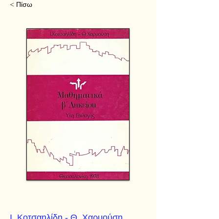
< Πίσω
Ι. Κοτσαηλίδη - Θ. Χαρμούση