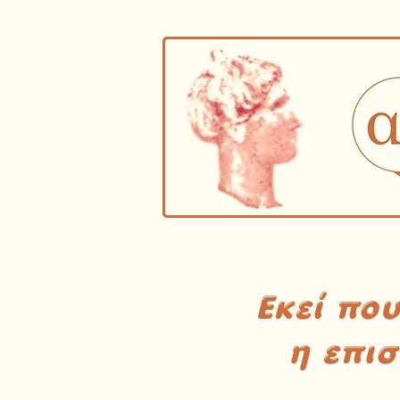
Εκεί πο
η επι