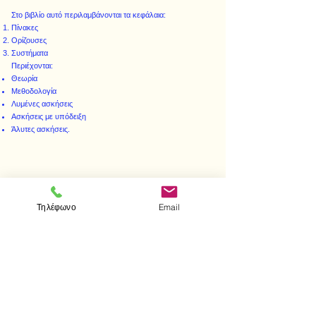
Στο βιβλίο αυτό περιλαμβάνονται τα κεφάλαια:
Πίνακες
Ορίζουσες
Συστήματα
Περιέχονται:
Θεωρία
Μεθοδολογία
Λυμένες ασκήσεις
Ασκήσεις με υπόδειξη
Άλυτες ασκήσεις.
< Προηγούμενο
Επόμενο >
Τηλέφωνο
Email
Visit us
Store
Messolonghiou 1