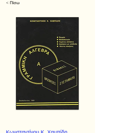
< Πίσω
Κωνσταντίνου Κ. Χαμπίδη