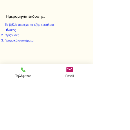
Ημερομηνία έκδοσης:
Το βιβλίο περιέχει τα εξής κεφάλαια:
Πίνακες.
Ορίζουσες
Γραμμικά συστήματα.
< Προηγούμενο
Επόμενο >
Τηλέφωνο
Email
Visit us
Store
Messolonghiou 1
106 81 Athens
tel.
2103302622
-
2103301269