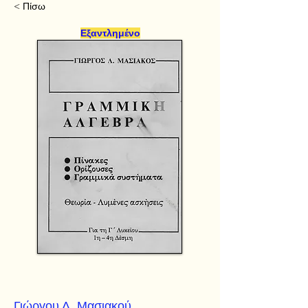
< Πίσω
Εξαντλημένο
Γιώργου Λ. Μασιακού