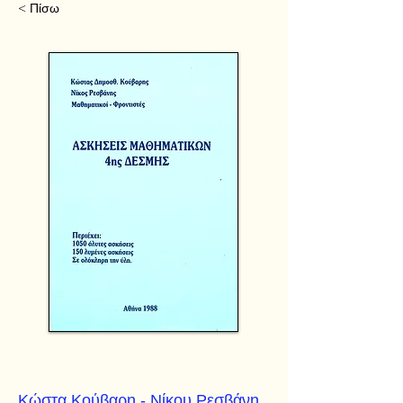
< Πίσω
Κώστα Κούβαρη - Νίκου Ρεσβάνη