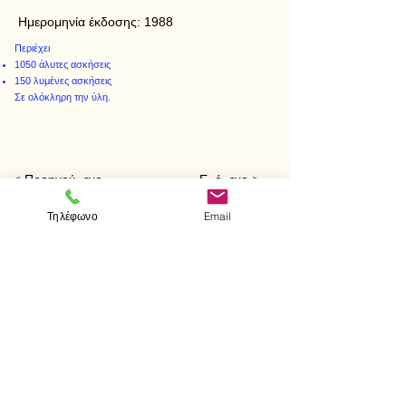
Ημερομηνία έκδοσης:
1988
Περιέχει
1050 άλυτες ασκήσεις
150 λυμένες ασκήσεις
Σε ολόκληρη την ύλη.
< Προηγούμενο
Επόμενο >
Τηλέφωνο
Email
Visit us
Store
Messolonghiou 1
106 81 Athens
tel.
2103302622
-
2103301269
e-mail:
aithrab@otenet.gr