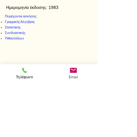
Ημερομηνία έκδοσης:
1983
Περιέχονται ασκήσεις:
Γραμμικής Άλγεβρας
Στατιστικής
Συνδυαστικής
Πιθανοτήτων
< Προηγούμενο
Επόμενο >
Τηλέφωνο
Email
Visit us
Store
Messolonghiou 1
106 81 Athens
tel.
2103302622
-
2103301269
e-mail:
aithrab@otenet.gr