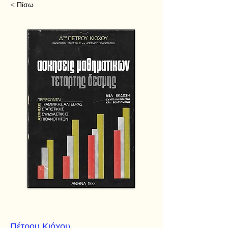
< Πίσω
Πέτρου Κιόχου