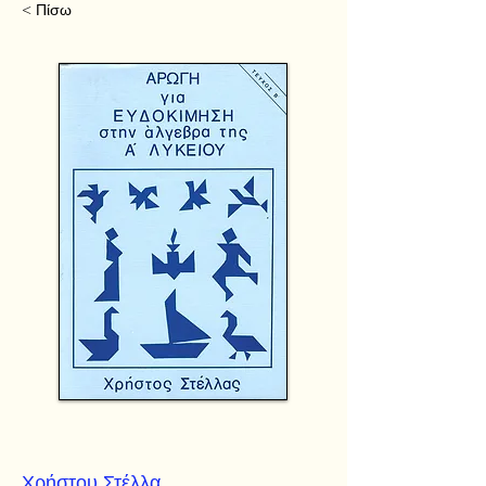
< Πίσω
Χρήστου Στέλλα