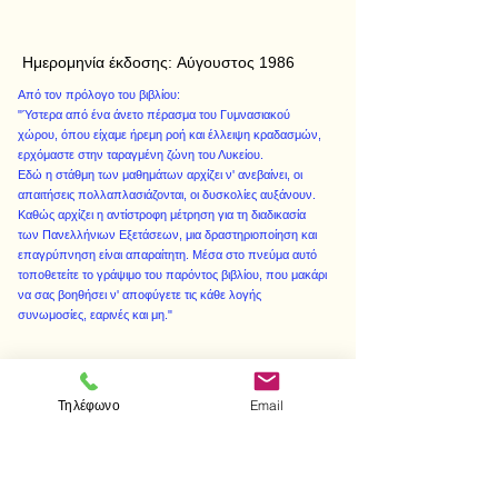
Ημερομηνία έκδοσης:
Αύγουστος 1986
Από τον πρόλογο του βιβλίου:
"Ύστερα από ένα άνετο πέρασμα του Γυμνασιακού
χώρου, όπου είχαμε ήρεμη ροή και έλλειψη κραδασμών,
ερχόμαστε στην ταραγμένη ζώνη του Λυκείου.
Εδώ η στάθμη των μαθημάτων αρχίζει ν' ανεβαίνει, οι
απαιτήσεις πολλαπλασιάζονται, οι δυσκολίες αυξάνουν.
Καθώς αρχίζει η αντίστροφη μέτρηση για τη διαδικασία
των Πανελλήνιων Εξετάσεων, μια δραστηριοποίηση και
επαγρύπνηση είναι απαραίτητη. Μέσα στο πνεύμα αυτό
τοποθετείτε το γράψιμο του παρόντος βιβλίου, που μακάρι
να σας βοηθήσει ν' αποφύγετε τις κάθε λογής
συνωμοσίες, εαρινές και μη."
Τηλέφωνο
Email
< Προηγούμενο
Επόμενο >