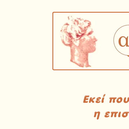
Εκεί πο
η επι