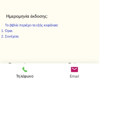
Ημερομηνία έκδοσης:
Το βιβλίο περιέχει τα εξής κεφάλαια:
Όρια.
Συνέχεια.
< Προηγούμενο
Επόμενο >
Τηλέφωνο
Email
Visit us
Store
Messolonghiou 1
106 81 Athens
tel.
2103302622
-
2103301269
e-mail:
aithrab@otenet.gr