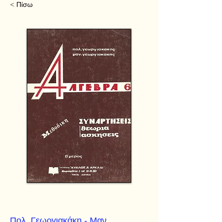
< Πίσω
Πολ. Γεωργιακάκη - Μαν.