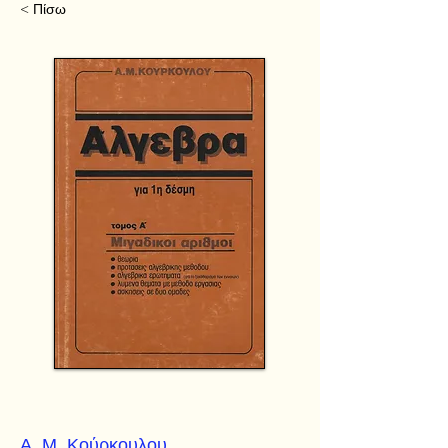
< Πίσω
Α. Μ. Κούρκουλου