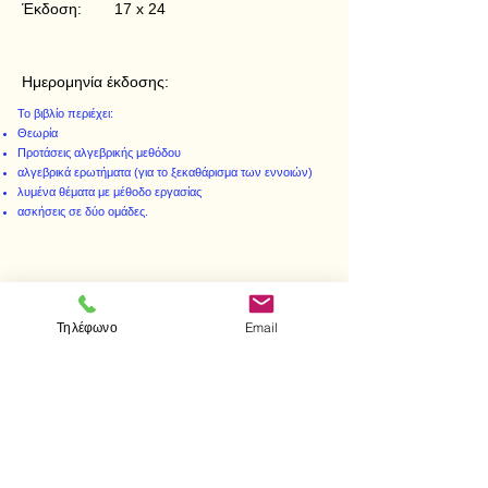
Έκδοση:
17 x 24
Ημερομηνία έκδοσης:
Το βιβλίο περιέχει:
Θεωρία
Προτάσεις αλγεβρικής μεθόδου
αλγεβρικά ερωτήματα (για το ξεκαθάρισμα των εννοιών)
λυμένα θέματα με μέθοδο εργασίας
ασκήσεις σε δύο ομάδες.
< Προηγούμενο
Επόμενο >
Τηλέφωνο
Email
Visit us
Store
Messolonghiou 1