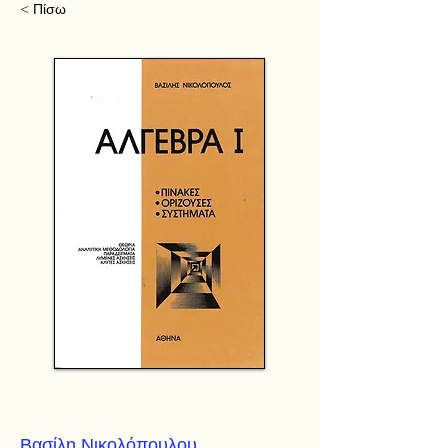
< Πίσω
Βασίλη Νικολόπουλου