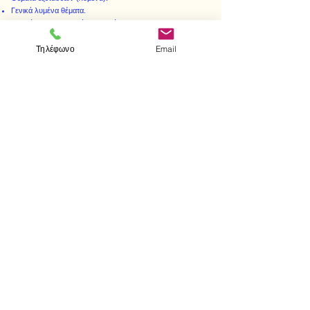
Γενικά λυμένα θέματα.
Ερωτήσεις πολλαπλής επιλογής – Τεστ.
Γενικά θέματα για λύση."
Τηλέφωνο
Email
< Προηγούμενο
Επόμενο >
Visit us
Store
Messolonghiou 1
106 81 Athens
tel.
2103302622
-
2103301269
e-mail:
aithrab@otenet.gr
Επικοινωνία