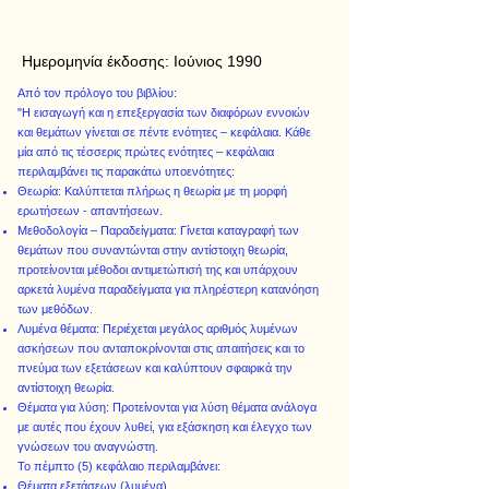
Ημερομηνία έκδοσης:
Ιούνιος 1990
Από τον πρόλογο του βιβλίου:
"Η εισαγωγή και η επεξεργασία των διαφόρων εννοιών
και θεμάτων γίνεται σε πέντε ενότητες – κεφάλαια. Κάθε
μία από τις τέσσερις πρώτες ενότητες – κεφάλαια
περιλαμβάνει τις παρακάτω υποενότητες:
Θεωρία: Καλύπτεται πλήρως η θεωρία με τη μορφή
ερωτήσεων - απαντήσεων.
Μεθοδολογία – Παραδείγματα: Γίνεται καταγραφή των
θεμάτων που συναντώνται στην αντίστοιχη θεωρία,
προτείνονται μέθοδοι αντιμετώπισή της και υπάρχουν
αρκετά λυμένα παραδείγματα για πληρέστερη κατανόηση
των μεθόδων.
Λυμένα θέματα: Περιέχεται μεγάλος αριθμός λυμένων
ασκήσεων που ανταποκρίνονται στις απαιτήσεις και το
πνεύμα των εξετάσεων και καλύπτουν σφαιρικά την
αντίστοιχη θεωρία.
Θέματα για λύση: Προτείνονται για λύση θέματα ανάλογα
με αυτές που έχουν λυθεί, για εξάσκηση και έλεγχο των
γνώσεων του αναγνώστη.
Το πέμπτο (5) κεφάλαιο περιλαμβάνει:
Θέματα εξετάσεων (λυμένα).