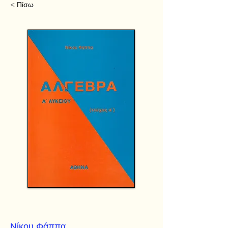
< Πίσω
Νίκου Φάππα