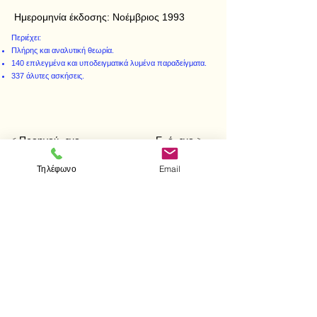
Ημερομηνία έκδοσης:
Νοέμβριος 1993
Περιέχει:
Πλήρης και αναλυτική θεωρία.
140 επιλεγμένα και υποδειγματικά λυμένα παραδείγματα.
337 άλυτες ασκήσεις.
< Προηγούμενο
Επόμενο >
Τηλέφωνο
Email
Visit us
Store
Messolonghiou 1
106 81 Athens
tel.
2103302622
-
2103301269
e-mail:
aithrab@otenet.gr