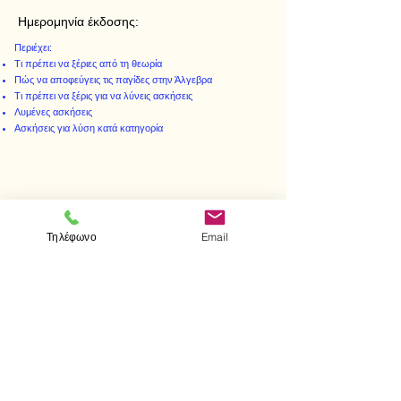
Ημερομηνία έκδοσης:
Περιέχει:
Τι πρέπει να ξέριες από τη θεωρία
Πώς να αποφεύγεις τις παγίδες στην Άλγεβρα
Τι πρέπει να ξέρις για να λύνεις ασκήσεις
Λυμένες ασκήσεις
Ασκήσεις για λύση κατά κατηγορία
< Προηγούμενο
Επόμενο >
Τηλέφωνο
Email
Visit us
Store
Messolonghiou 1
106 81 Athens
tel.
2103302622
-
2103301269