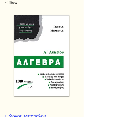
< Πίσω
Γιώργου Μπαραλού