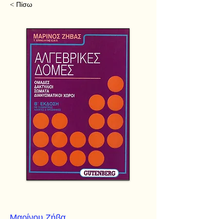
< Πίσω
Μαρίνου Ζήβα