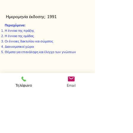
Ημερομηνία έκδοσης:
1991
Περιεχόμενα:
Η έννοια της πράξης
Η έννοια της ομάδας
Οι έννοιες δακτυλίου και σώματος
Διανυσματικοί χώροι
Θέματα για επανάληψη και έλεγχο των γνώσεων
< Προηγούμενο
Επόμενο >
Τηλέφωνο
Email
Visit us
Store
Messolonghiou 1
106 81 Athens