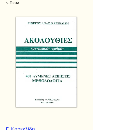
< Πίσω
Γ. Καρεκλίδη