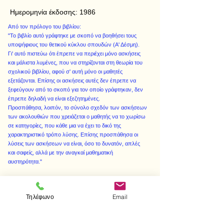
Ημερομηνία έκδοσης:
1986
Από τον πρόλογο του βιβλίου:
"Το βιβλίο αυτό γράφτηκε με σκοπό να βοηθήσει τους
υποψήφιους του θετικού κύκλου σπουδών (Α' Δέσμη).
Γι' αυτό πιστεύω ότι έπρεπε να περιέχει μόνο ασκήσεις
και μάλιστα λυμένες, που να στηρίζονται στη θεωρία του
σχολικού βιβλίου, αφού σ' αυτή μόνο οι μαθητές
εξετάζονται. Επίσης οι ασκήσεις αυτές δεν έπρεπε να
ξεφεύγουν από το σκοπό για τον οποίο γράφτηκαν, δεν
έπρεπε δηλαδή να είναι εξεζητημένες.
Προσπάθησα, λοιπόν, το σύνολο σχεδόν των ασκήσεων
των ακολουθιών που χρειάζεται ο μαθητής να το χωρίσω
σε κατηγορίες, που κάθε μια να έχει το δικό της
χαρακτηριστικό τρόπο λύσης. Επίσης προσπάθησα οι
λύσεις των ασκήσεων να είναι, όσο το δυνατόν, απλές
και σαφείς, αλλά με την αναγκαί μαθηματική
αυστηρότητα."
Τηλέφωνο
Email
< Προηγούμενο
Επόμενο >