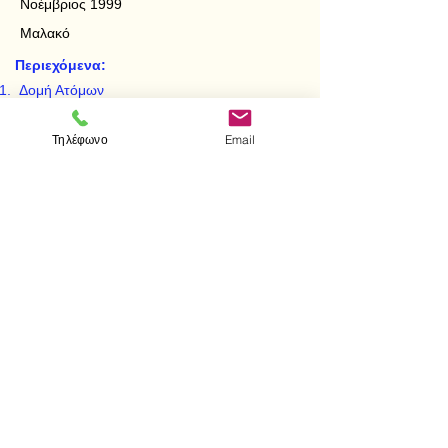
Νοέμβριος 1999
Μαλακό
Περιεχόμενα:
Δομή Ατόμων
Δομή Μορίων - Χημικοί Δεσμοί
Τηλέφωνο
Email
< Προηγούμενο
Επόμενο >
Visit us
Store
Messolonghiou 1
106 81 Athens
tel.
2103302622
-
2103301269