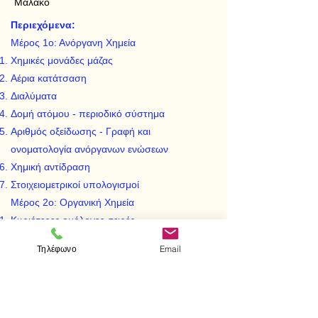
Μαλακό
Περιεχόμενα:
Μέρος 1ο: Ανόργανη Χημεία
Χημικές μονάδες μάζας
Αέρια κατάτσαση
Διαλύματα
Δομή ατόμου - περιοδικό σύστημα
Αριθμός οξείδωσης - Γραφή και
ονοματολογία ανόργανων ενώσεων
Χημική αντίδραση
Στοιχειομετρικοί υπολογισμοί
Μέρος 2ο: Οργανική Χημεία
Κυριότερες ομόλογες σειρές
Ονοματαλογία και γραφή οργανικών
Τηλέφωνο
Email
ενώσεων
Ισομέρεια
Καύσεις