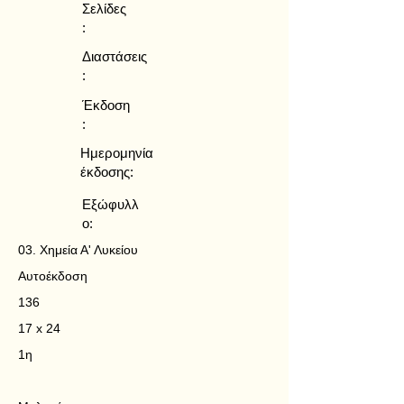
Σελίδες
:
Διαστάσεις
:
Έκδοση
:
Ημερομηνία
έκδοσης:
Εξώφυλλ
ο:
03. Χημεία Α' Λυκείου
Αυτοέκδοση
136
17 x 24
1η