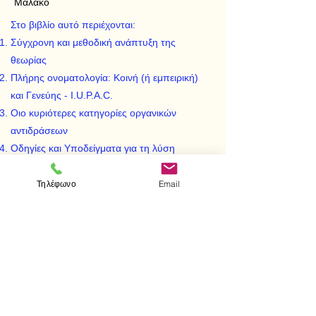
Μαλακό
Στο βιβλίο αυτό περιέχονται:
Σύγχρονη και μεθοδική ανάπτυξη της
θεωρίας
Πλήρης ονοματολογία: Κοινή (ή εμπειρική)
και Γενεύης - I.U.P.A.C.
Οιο κυριότερες κατηγορίες οργανικών
αντιδράσεων
Οδηγίες και Υποδείγματα για τη λύση
ασκήσεων όλων των κατηγοριών
373 προτεινόμενες ασκήσεις για λύση με τις
Τηλέφωνο
Email
απαντήσεις τους
< Προηγούμενο
Επόμενο >