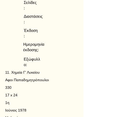
Σελίδες
:
Διαστάσεις
:
Έκδοση
:
Ημερομηνία
έκδοσης:
Εξώφυλλ
ο:
11. Χημεία Γ' Λυκείου
Αφοι Παπαδημητρόπουλοι
330
17 x 24
1η
Ιούνιος 1978