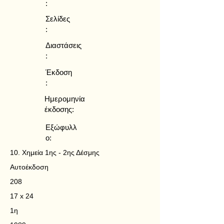
:
Σελίδες
:
Διαστάσεις
:
Έκδοση
:
Ημερομηνία
έκδοσης:
Εξώφυλλ
ο:
10. Χημεία 1ης - 2ης Δέσμης
Αυτοέκδοση
208
17 x 24
1η