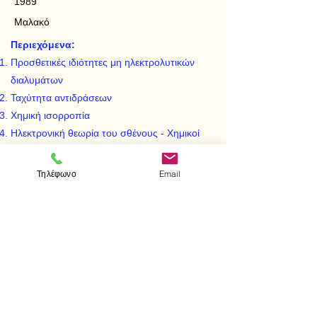
1989
Μαλακό
Περιεχόμενα:
Προσθετικές ιδιότητες μη ηλεκτρολυτικών
διαλυμάτων
Ταχύτητα αντιδράσεων
Χημική ισορροπία
Ηλεκτρονική θεωρία του σθένους - Χημικοί
δεσμοί
Ιδιότητες των ηλεκτρολυτικών διαλυμάτων
Τηλέφωνο
Email
Οξείδωση - Αναγωγή
< Προηγούμενο
Επόμενο >