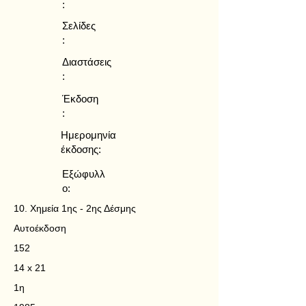
:
Σελίδες
:
Διαστάσεις
:
Έκδοση
:
Ημερομηνία
έκδοσης:
Εξώφυλλ
ο:
10. Χημεία 1ης - 2ης Δέσμης
Αυτοέκδοση
152
14 x 21
1η