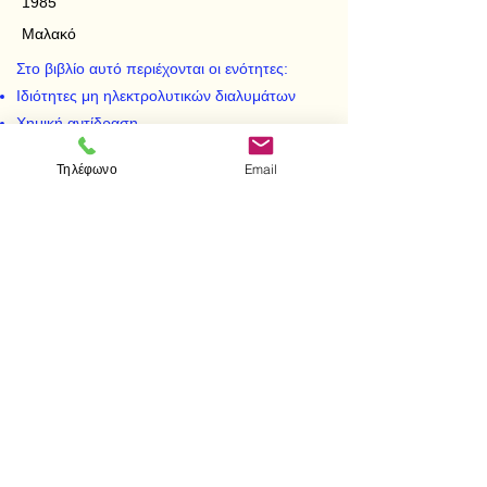
1985
Μαλακό
Στο βιβλίο αυτό περιέχονται οι ενότητες:
Ιδιότητες μη ηλεκτρολυτικών διαλυμάτων
Χημική αντίδραση
Ταχύτητα αντιδράσεων
Τηλέφωνο
Email
< Προηγούμενο
Επόμενο >
Visit us
Store
Messolonghiou 1
106 81 Athens