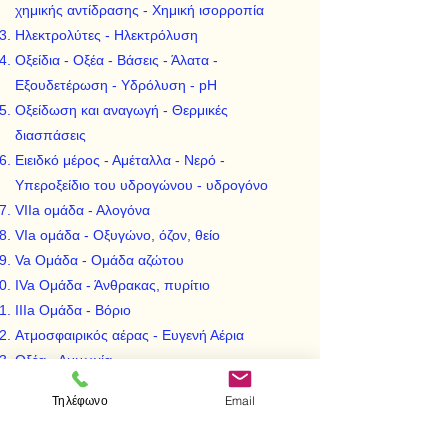
χημικής αντίδρασης - Χημική ισορροπία
Ηλεκτρολύτες - Ηλεκτρόλυση
Οξείδια - Οξέα - Βάσεις - Άλατα -
Εξουδετέρωση - Υδρόλυση - pH
Οξείδωση και αναγωγή - Θερμικές
διασπάσεις
Ειειδκό μέρος - Αμέταλλα - Νερό -
Υπεροξείδιο του υδρογώνου - υδρογόνο
VIIa ομάδα - Αλογόνα
VIa ομάδα - Οξυγώνο, όζον, θείο
Va Ομάδα - Ομάδα αζώτου
IVa Ομάδα - Άνθρακας, πυρίτιο
ΙΙΙa Ομάδα - Βόριο
Ατμοσφαιρικός αέρας - Ευγενή Αέρια
Οξέα - Αμμωνία
Οξείδια
Τηλέφωνο
Email
Άλατα - Σπίρτα - Λιπάσματα - Γυαλί
Μέταλλα