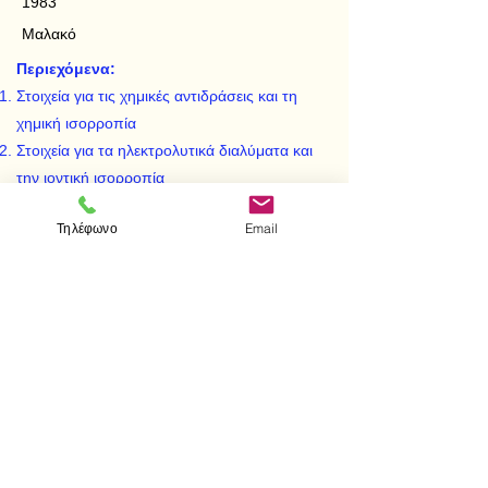
1983
Μαλακό
Περιεχόμενα:
Στοιχεία για τις χημικές αντιδράσεις και τη
χημική ισορροπία
Στοιχεία για τα ηλεκτρολυτικά διαλύματα και
την ιοντική ισορροπία
Στοιχεία για την οξείδωση και την αναγωγή
Τηλέφωνο
Email
Λύσεις των ασκήσεων
< Προηγούμενο
Επόμενο >
Visit us