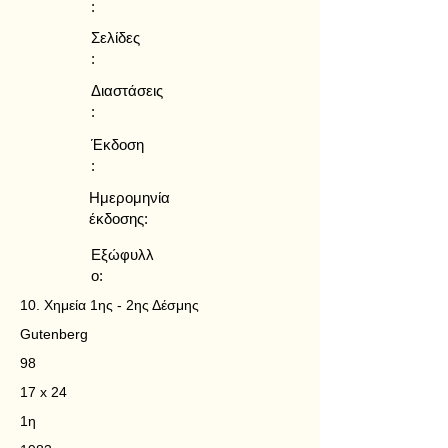
:
Σελίδες
:
Διαστάσεις
:
Έκδοση
:
Ημερομηνία
έκδοσης:
Εξώφυλλ
ο:
10. Χημεία 1ης - 2ης Δέσμης
Gutenberg
98
17 x 24
1η