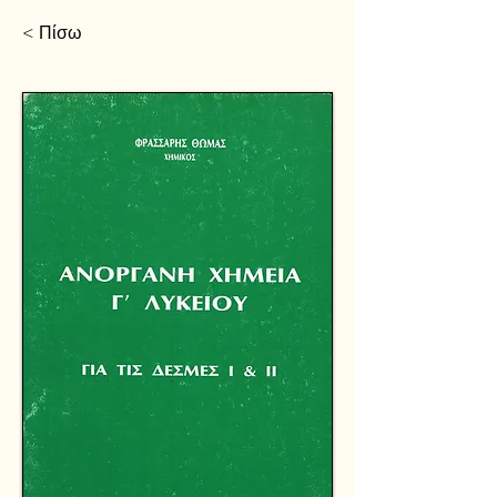
< Πίσω