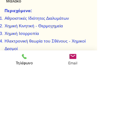
Μαλακό
Περιεχόμενα:
Αθροιστικές Ιδιότητες Διαλυμάτων
Χημική Κινητική - Θερμοχημεία
Χημική Ισορροπία
Ηλεκτρονική θεωρία του Σθένους - Χημικοί
Δεσμοί
Ιοντική Ισορροπία
Τηλέφωνο
Email
Οξείδωση και Αναγωγή
< Προηγούμενο
Επόμενο >
Visit us