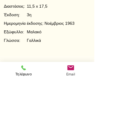
Διαστάσεις:
11,5 x 17,5
Έκδοση:
3η
Ημερομηνία έκδοσης:
Νοέμβριος 1963
Εξώφυλλο:
Μαλακό
Γλώσσα:
Γαλλικά
< Προηγούμενο
Επόμενο >
Τηλέφωνο
Email
Visit us
Store
Messolonghiou 1
106 81 Athens
tel.
2103302622
-
2103301269
e-mail:
aithrab@otenet.gr