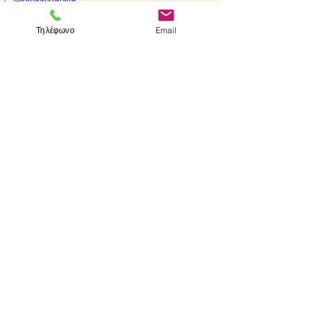
Θερμοδυναμική
Νόμοι αερίων
Τηλέφωνο
Email
Ταλαντώσεις
< Προηγούμενο
Επομενο >
Visit us
Store
Messolonghiou 1
106 81 Athens
tel.
2103302622
-
2103301269
e-mail:
aithrab@otenet.gr
Επικοινωνία
Store hours