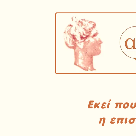
Εκεί πο
η επι