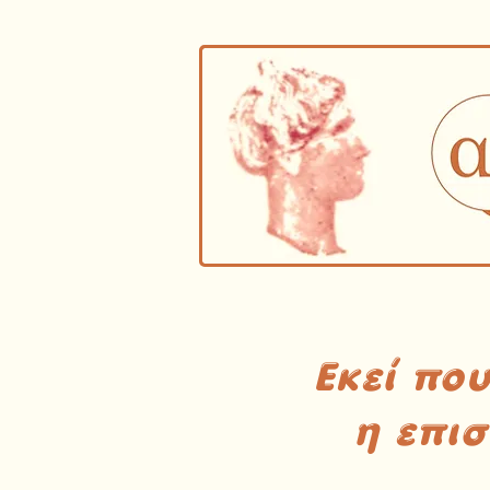
Εκεί πο
η επι