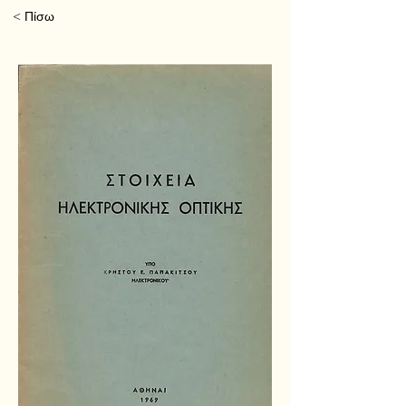
< Πίσω