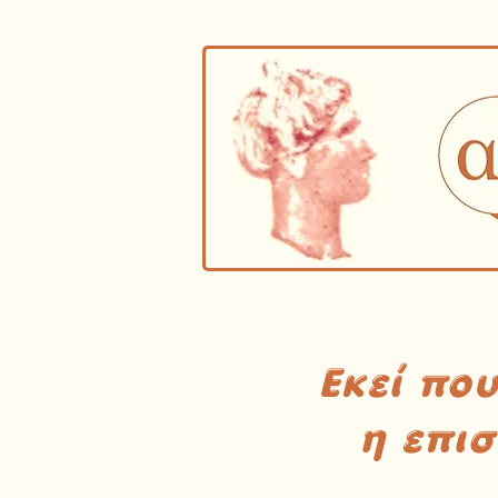
Εκεί πο
η επι