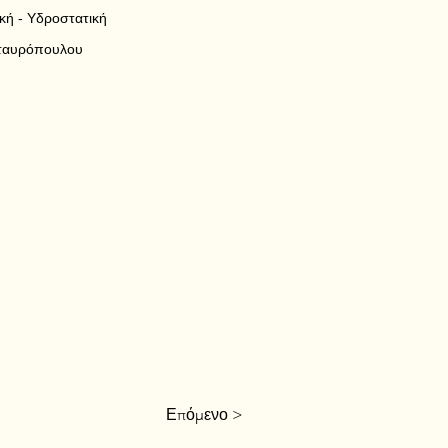
κή - Υδροστατική
Σταυρόπουλου
Επόμενο >