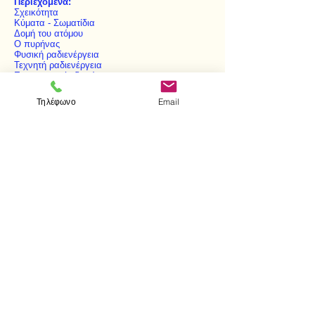
Περιεχόμενα:
Σχεικότητα
Κύματα - Σωματίδια
Δομή του ατόμου
Ο πυρήνας
Φυσική ραδιενέργεια
Τεχνητή ραδιενέργεια
Επιταχυντικές διατάσεις
Κοσμική ακτινοβολία - Στοιχειώδη σωμάτια
Τηλέφωνο
Email
< Προηγούμενο
Επόμενο >
Visit us
Store
Messolonghiou 1
106 81 Athens
tel.
2103302622
-
2103301269