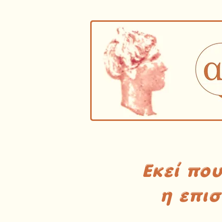
Εκεί πο
η επι