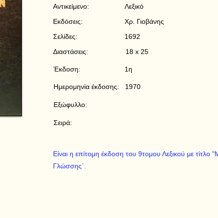
Αντικείμενο:
Λεξικό
Εκδόσεις:
Χρ. Γιοβάνης
Σελίδες:
1692
Διαστάσεις:
18 x 25
Έκδοση:
1η
Ημερομηνία έκδοσης:
1970
Εξώφυλλο:
Σειρά:
Είναι η επίτομη έκδοση του 9τομου Λεξικού με τίτλο
Γλώσσης῾.