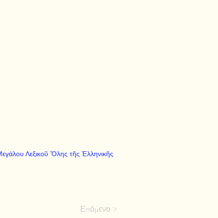
 "Μεγάλου Λεξικοῦ Ὅλης τῆς Ἑλληνικῆς
Επόμενο >