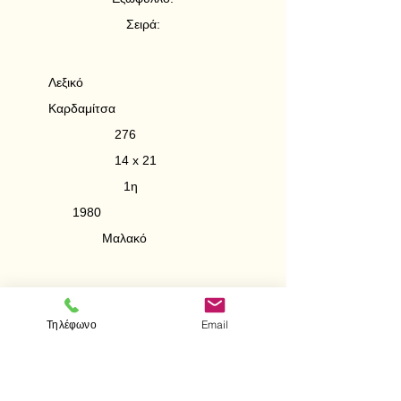
Σειρά:
Λεξικό
Καρδαμίτσα
276
14 x 21
1η
1980
Μαλακό
Τηλέφωνο
Email
< Προηγούμενο
Επόμενο >