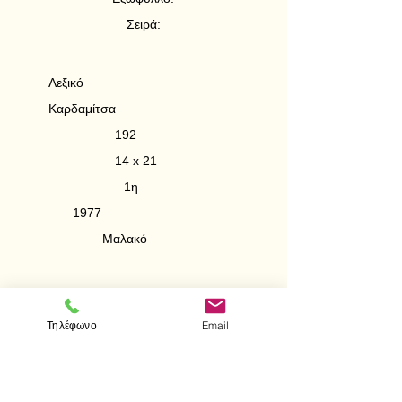
Σειρά:
Λεξικό
Καρδαμίτσα
192
14 x 21
1η
1977
Μαλακό
Τηλέφωνο
Email
< Προηγούμενο
Επόμενο >