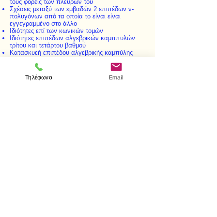
τους φορείς των πλευρών του
Σχέσεις μεταξύ των εμβαδών 2 επιπέδων ν-
πολυγόνων από τα οποία το είναι είναι
εγγεγραμμένο στο άλλο
Ιδιότητες επί των κωνικών τομών
Ιδιότητες επιπέδων αλγεβρικών καμππυλών
τρίτου και τετάρτου βαθμού
Κατασκυεή επιπέδου αλγεβρικής καμπύλης
τρίτου βαθμού και μια άλλη ενδιαφέρουσα
κατασκευή - Σχετικά πορίσματα
Ιδιότητες των επιφανειών δευτέρου βαθμού του
Τηλέφωνο
Email
χώρου των τριών διαστάσεων και γενικών του
χώρου των μ διαστάσεων (μ > 2, φυσικός)
< Προηγούμενο
Επόμενο >
Επισκεφτείτε μας
Κατάστημα
Μεσολογγίου 1
106 81 Αθήνα